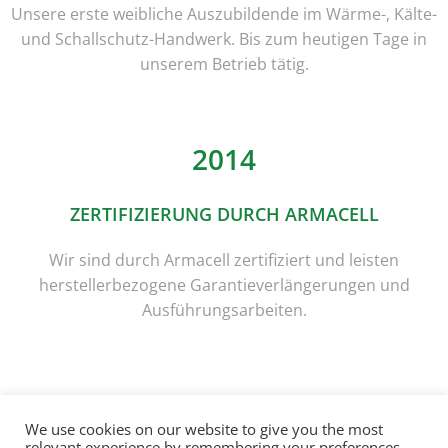
Unsere erste weibliche Auszubildende im Wärme-, Kälte-
und Schallschutz-Handwerk. Bis zum heutigen Tage in
unserem Betrieb tätig.
2014
ZERTIFIZIERUNG DURCH ARMACELL
Wir sind durch Armacell zertifiziert und leisten
herstellerbezogene Garantieverlängerungen und
Ausführungsarbeiten.
We use cookies on our website to give you the most
© 2020 Jörg Franck - Technische Isolierung
relevant experience by remembering your preferences